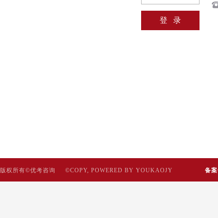
版权所有©优考咨询 ©COPY, POWERED BY YOUKAOJY
备案